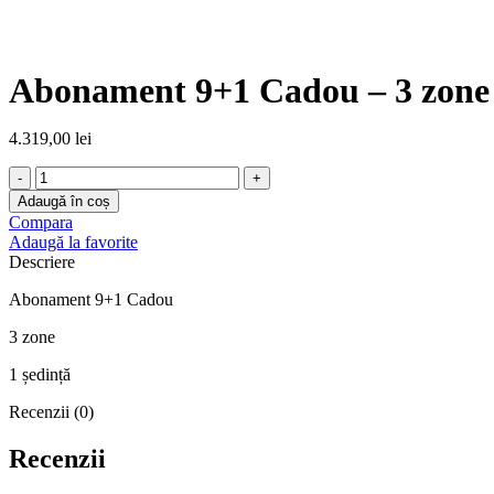
Click to enlarge
Abonament 9+1 Cadou – 3 zone
4.319,00
lei
Cantitate
Abonament
Adaugă în coș
9+1
Compara
Cadou
Adaugă la favorite
-
Descriere
3
zone
Abonament 9+1 Cadou
3 zone
1 ședință
Recenzii (0)
Recenzii