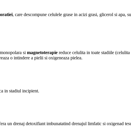
oratiei
, care descompune celulele grase in acizi grasi, glicerol si apa, s
monopolara si
magnetoterapie
reduce celulita in toate stadiile (celuli
eaza o intindere a pielii si oxigeneaza pielea.
a in stadiul incipient.
fera un drenaj detoxifiant imbunatatind drenajul limfatic si oxigenad tesu