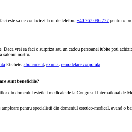
aci este sa ne contactezi la nr de telefon:
+40 767 096 777
pentru o pro
e. Daca vrei sa faci o surpriza sau un cadou persoanei iubite poti achizit
a salonul nostru.
nță
Etichete:
abonament
,
eximia
,
remodelare corporala
are sunt beneficiile?
tilor din domeniul esteticii medicale de la Congresul International de 
mploare pentru specialistii din domeniul estetico-medical, avand o baz