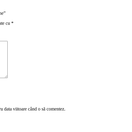
ne”
ate cu
*
ru data viitoare când o să comentez.