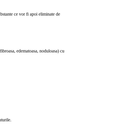
ubstante ce vor fi apoi eliminate de
ta fibroasa, edematoasa, noduloasa) cu
turile.