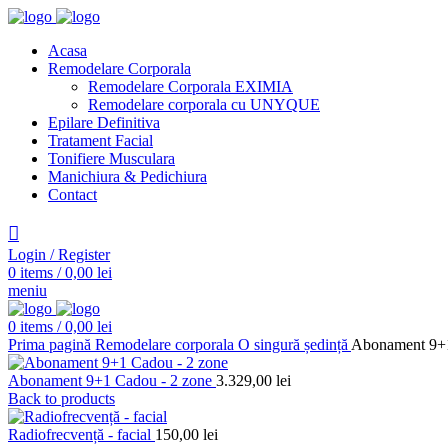
Acasa
Remodelare Corporala
Remodelare Corporala EXIMIA
Remodelare corporala cu UNYQUE
Epilare Definitiva
Tratament Facial
Tonifiere Musculara
Manichiura & Pedichiura
Contact
Login / Register
0
items
/
0,00
lei
meniu
0
items
/
0,00
lei
Prima pagină
Remodelare corporala
O singură ședință
Abonament 9+1
Abonament 9+1 Cadou - 2 zone
3.329,00
lei
Back to products
Radiofrecvență - facial
150,00
lei