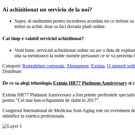
Ai achizitionat un serviciu de la noi?
Super, iti multumim pentru increderea acordata tot ce trebuie sa f
trebui sa achiti, doar sa faci dovada platii online.
Cat timp e valabil serviciul achizitionat?
Vesti bune, serviciul achizitionat online nu are o data de expirar
uita sa mentionezi la notite numele persoanei ce se va prezenta l
Categorii:
Remodelare corporala
,
Abonament
,
Eximia
,
O singură ședi
Distribuie:
De ce sa alegi tehnologia
Eximia HR77 Platinum Anniversary
si c
Eximia HR77 Platinum Anniversary a fost printre preferatele specialis
pentru "Cel mai bun echipament de slabit in 2017".
Congresul International de Medicina Anti-Aging este un eveniment de a
stiintifice in estetica profesionala.