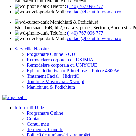
Bulevardul Iuliu Maniu 61, București
Telefon:
(+40) 767 096 777
Mail:
contact@beautifulwoman.ro
Manichiură & Pedichiură
Bld. Timisoara 16B, bl.2, scara 3, parter, Sector 6,București - 
Telefon:
(+40) 767 096 777
Mail:
contact@beautifulwoman.ro
Serviciile Noastre
Programare Online
NOU
Remodelare corporala cu EXIMIA
Remodelare corporala cu UNYQUE
Epilare definitiva cu PrimeLase – Putere 4800W
Tratament Facial - HidratiQ
Tonifiere Musculara - Xsculpt
Manichiura & Pedichiura
Informații Utile
Programare Online
Contact
Contul meu
Termeni si Conditii
Politică de rambursări și returnări