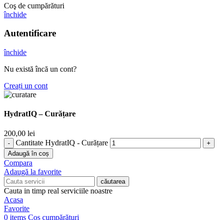
Coş de cumpărături
închide
Autentificare
închide
Nu există încă un cont?
Creați un cont
HydratIQ – Curățare
200,00
lei
Cantitate HydratIQ - Curățare
Adaugă în coș
Compara
Adaugă la favorite
căutarea
Cauta in timp real serviciile noastre
Acasa
Favorite
0
items
Coș cumpărături