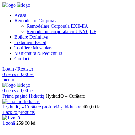
Acasa
Remodelare Corporala
Remodelare Corporala EXIMIA
Remodelare corporala cu UNYQUE
Epilare Definitiva
Tratament Facial
Tonifiere Musculara
Manichiura & Pedichiura
Contact
Login / Register
0
items
/
0,00
lei
meniu
0
items
/
0,00
lei
Prima pagină
Hidratiq
HydratIQ – Curățare
HydratIQ - Curățare profundă și hidratare
400,00
lei
Back to products
1 zonă
259,00
lei