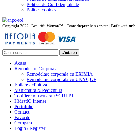
Politica de Confidențialitate
Politica cookies
Copyright 2022 | BeautifulWoman™ – Toate drepturile rezervate | Built with ❤️
căutarea
Acasa
Remodelare Corporala
Remodelare corporala cu EXIMIA
Remodelare corporala cu UNYQUE
Epilare definitiva
Manichiura & Pedichiura
Tonifiere musculara xSCULPT
HidratIQ Intense
Portofoliu
Contact
Favorite
Compara
Login / Register