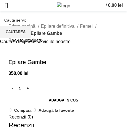
/
0,00
lei
0
items
Prima pagină
Epilare definitiva
Femei
CĂUTAREA
Picioare
Epilare Gambe
Back to products
Cauta in timp real serviciile noastre
Click to enlarge
Epilare Gambe
350,00
lei
ADAUGĂ ÎN COȘ
Compara
Adaugă la favorite
Recenzii (0)
Recenzii