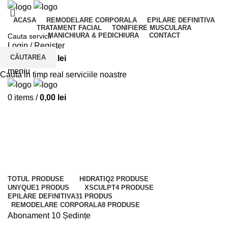
ACASA
REMODELARE CORPORALA
EPILARE DEFINITIVA
TRATAMENT FACIAL
TONIFIERE MUSCULARA
MANICHIURA & PEDICHIURA
CONTACT
Login / Register
CĂUTAREA
0
items
/
0,00
lei
meniu
Cauta in timp real serviciile noastre
0
items
/
0,00
lei
Abonament 10 Ședințe
Categoriile
TOTUL
PRODUSE
HIDRATIQ
2 PRODUSE
UNYQUE
1 PRODUS
XSCULPT
4 PRODUSE
EPILARE DEFINITIVA
31 PRODUS
REMODELARE CORPORALA
8 PRODUSE
Abonament 10 Ședințe