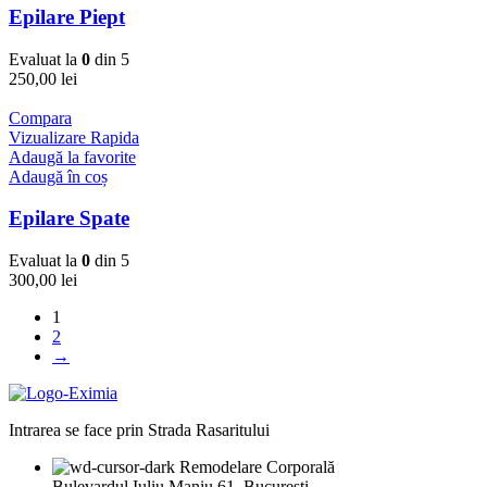
Epilare Piept
Evaluat la
0
din 5
250,00
lei
Compara
Vizualizare Rapida
Adaugă la favorite
Adaugă în coș
Epilare Spate
Evaluat la
0
din 5
300,00
lei
1
2
→
Intrarea se face prin Strada Rasaritului
Remodelare Corporală
Bulevardul Iuliu Maniu 61, București