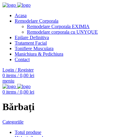
Acasa
Remodelare Corporala
Remodelare Corporala EXIMIA
Remodelare corporala cu UNYQUE
Epilare Definitiva
Tratament Facial
Tonifiere Musculara
Manichiura & Pedichiura
Contact
Login / Register
0
items
/
0,00
lei
meniu
0
items
/
0,00
lei
Bărbați
Categoriile
Totul
produse