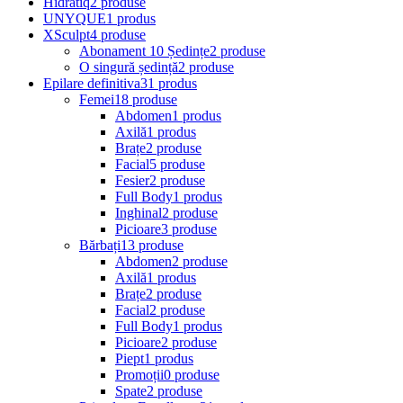
Hidratiq
2 produse
UNYQUE
1 produs
XSculpt
4 produse
Abonament 10 Ședințe
2 produse
O singură ședință
2 produse
Epilare definitiva
31 produs
Femei
18 produse
Abdomen
1 produs
Axilă
1 produs
Brațe
2 produse
Facial
5 produse
Fesier
2 produse
Full Body
1 produs
Inghinal
2 produse
Picioare
3 produse
Bărbați
13 produse
Abdomen
2 produse
Axilă
1 produs
Brațe
2 produse
Facial
2 produse
Full Body
1 produs
Picioare
2 produse
Piept
1 produs
Promoții
0 produse
Spate
2 produse