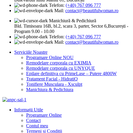
Telefon:
(+40) 767 096 777
Mail:
contact@beautifulwoman.ro
Manichiură & Pedichiură
Bld. Timisoara 16B, bl.2, scara 3, parter, Sector 6,București -
Program 9.00 - 10.00
Telefon:
(+40) 767 096 777
Mail:
contact@beautifulwoman.ro
Serviciile Noastre
Programare Online
NOU
Remodelare corporala cu EXIMIA
Remodelare corporala cu UNYQUE
Epilare definitiva cu PrimeLase – Putere 4800W
Tratament Facial - HidratiQ
Tonifiere Musculara - Xsculpt
Manichiura & Pedichiura
Informații Utile
Programare Online
Contact
Contul meu
Termeni si Conditii