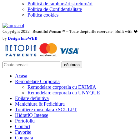
Politică de rambursări și returnări
Politica de Confidențialitate
Politica cookies
Copyright 2022 | BeautifulWoman™ – Toate drepturile rezervate | Built with ❤️
by
Design InfoWEB
căutarea
Acasa
Remodelare Corporala
Remodelare corporala cu EXIMIA
Remodelare corporala cu UNYQUE
Epilare definitiva
Manichiura & Pedichiura
Tonifiere musculara xSCULPT
HidratIQ Intense
Portofoliu
Contact
Favorite
Compara