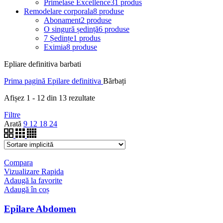
Primelase Excellence
31 produs
Remodelare corporala
8 produse
Abonament
2 produse
O singură ședință
6 produse
7 Ședințe
1 produs
Eximia
8 produse
Epliare definitiva barbati
Prima pagină
Epilare definitiva
Bărbați
Afișez 1 - 12 din 13 rezultate
Filtre
Arată
9
12
18
24
Compara
Vizualizare Rapida
Adaugă la favorite
Adaugă în coș
Epilare Abdomen