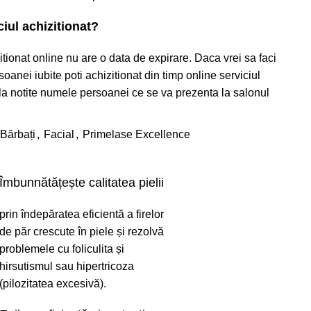
ciul achizitionat?
itionat online nu are o data de expirare. Daca vrei sa faci
anei iubite poti achizitionat din timp online serviciul
 la notite numele persoanei ce se va prezenta la salonul
Bărbați
,
Facial
,
Primelase Excellence
Îmbunnătățește calitatea pielii
prin îndepăratea eficientă a firelor
de păr crescute în piele și rezolvă
problemele cu foliculita și
hirsutismul sau hipertricoza
(pilozitatea excesivă).