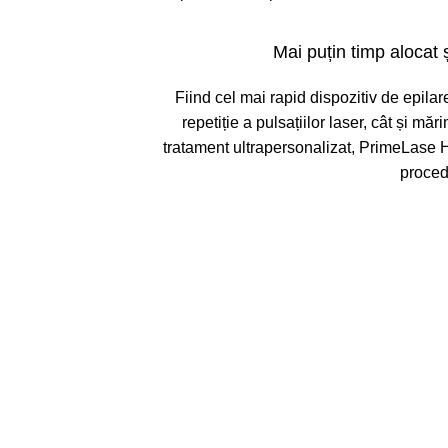
Mai puțin timp alocat 
Fiind cel mai rapid dispozitiv de epilare
repetiție a pulsațiilor laser, cât și măr
tratament ultrapersonalizat, PrimeLase 
procedu