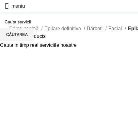
meniu
Prima pagină
Epilare definitiva
Bărbați
Facial
Epil
CĂUTAREA
Back to products
Cauta in timp real serviciile noastre
Click to enlarge