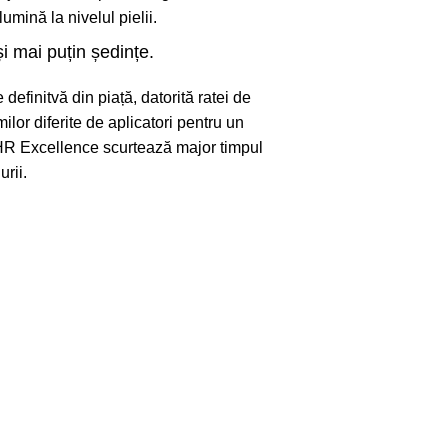
lumină la nivelul pielii.
și mai puțin ședințe.
 definitvă din piață, datorită ratei de
imilor diferite de aplicatori pentru un
HR Excellence scurtează major timpul
rii.