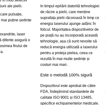
e în mod selectiv
iuni ale pielii.
In timpul epilării datorită tehnologiei
de răcire a pielii, care menține
care pulsație,
suprafața pielii răcoroasă în timp ce
n mai puține ședințe
energia laserului ajunge adânc în
folicul. Majoritatea dispozitivelor de
lexandrite, laser
pe piață nu au incorporată această
 diferite asigură o
tehnologie, așa că sunt nevoite să
rosimea firului de
reducă energia utilizată a laserului
za.
pentru a proteja pielea, ceea ce
rezultă în mai multe ședințe și
costuri mai mari.
Este o metodă 100% sigură
Dispozitivul este aprobat de către
FDA, îndeplinind standardele de
calitate ISO 9001 și ISO 13485,
specifice echipamentelor medicale.