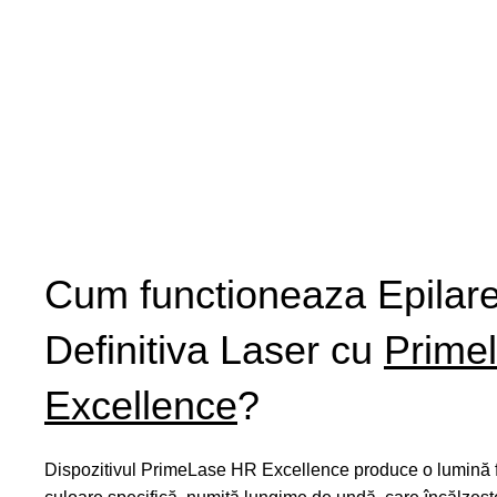
Cum functioneaza Epilar
Definitiva Laser cu
Prime
Excellence
?
Dispozitivul PrimeLase HR Excellence produce o lumină f