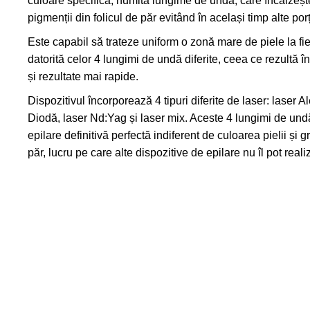
culoare specifică, numită lungime de undă, care încălzeșt
pigmenții din folicul de păr evitând în același timp alte porț
Este capabil să trateze uniform o zonă mare de piele la fie
datorită celor 4 lungimi de undă diferite, ceea ce rezultă î
și rezultate mai rapide.
Dispozitivul încorporează 4 tipuri diferite de laser: laser A
Diodă, laser Nd:Yag și laser mix. Aceste 4 lungimi de undă
epilare definitivă perfectă indiferent de culoarea pielii și g
păr, lucru pe care alte dispozitive de epilare nu îl pot reali