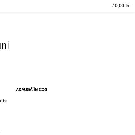
/
0,00
lei
0
items
uni
ADAUGĂ ÎN COȘ
rite
.