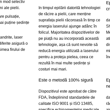
în mod selectiv
Ep
i ale pielii.
In timpul epilării datorită tehnologiei
cr
de răcire a pielii, care menține
re pulsație,
suprafața pielii răcoroasă în timp ce
da
mai puține ședințe
energia laserului ajunge adânc în
Sh
folicul. Majoritatea dispozitivelor de
Me
andrite, laser
pe piață nu au incorporată această
at
iferite asigură o
tehnologie, așa că sunt nevoite să
di
simea firului de
reducă energia utilizată a laserului
mi
pentru a proteja pielea, ceea ce
în
rezultă în mai multe ședințe și
costuri mai mari.
Este o metodă 100% sigură
E
n
Dispozitivul este aprobat de către
FDA, îndeplinind standardele de
da
calitate ISO 9001 și ISO 13485,
ră
specifice echipamentelor medicale.
aj