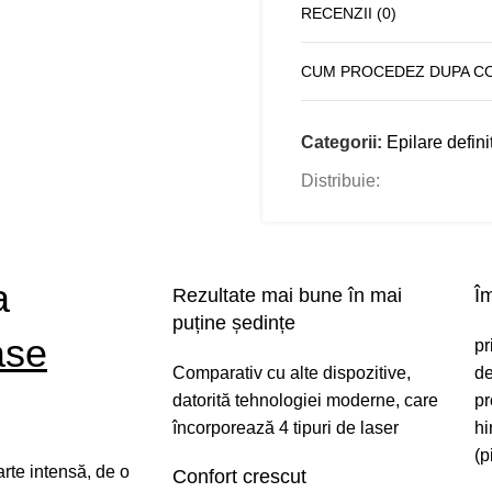
RECENZII (0)
CUM PROCEDEZ DUPA C
Categorii:
Epilare defini
Distribuie:
a
Rezultate mai bune în mai
Îm
puține ședințe
ase
pr
Comparativ cu alte dispozitive,
de
datorită tehnologiei moderne, care
pr
încorporează 4 tipuri de laser
hi
(p
rte intensă, de o
Confort crescut