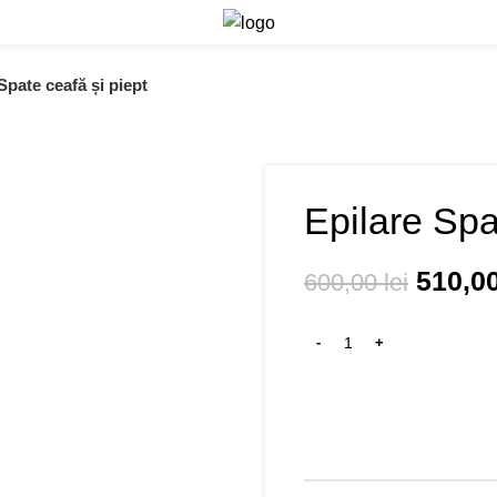
Spate ceafă și piept
Epilare Spa
-15%
510,0
600,00
lei