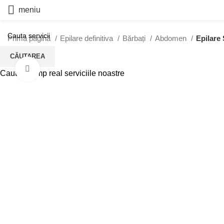
meniu
Prima pagină
Epilare definitiva
Bărbați
Abdomen
Epilare 
CĂUTAREA
Click to enlarge
Cauta in timp real serviciile noastre