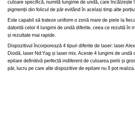
culoare specifică, numită lungime de undă, care încălzește 
pigmenții din folicul de păr evitând în același timp alte porțiun
Este capabil să trateze uniform o zonă mare de piele la fieca
datorită celor 4 lungimi de undă diferite, ceea ce rezultă în 
și rezultate mai rapide.
Dispozitivul încorporează 4 tipuri diferite de laser: laser Alex
Diodă, laser Nd:Yag și laser mix. Aceste 4 lungimi de undă d
epilare definitivă perfectă indiferent de culoarea pielii și gro
păr, lucru pe care alte dispozitive de epilare nu îl pot realiza.