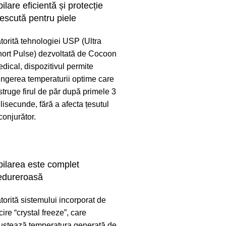
ilare eficientă și protecție
escută pentru piele
torită tehnologiei USP (Ultra
ort Pulse) dezvoltată de Cocoon
dical, dispozitivul permite
ingerea temperaturii optime care
struge firul de păr după primele 3
lisecunde, fără a afecta țesutul
conjurător.
pilarea este complet
edureroasă
torită sistemului incorporat de
cire “crystal freeze”, care
ustează temperatura generată de