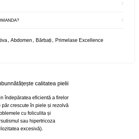
OMANDA?
tiva
,
Abdomen
,
Bărbați
,
Primelase Excellence
bunnătățește calitatea pielii
in îndepăratea eficientă a firelor
 păr crescute în piele și rezolvă
oblemele cu foliculita și
rsutismul sau hipertricoza
ilozitatea excesivă).