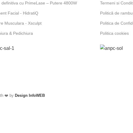
e definitiva cu PrimeLase – Putere 4800W
Termeni si Conditi
ent Facial - HidratiQ
Politică de rambur
ere Musculara - Xsculpt
Politica de Confid
iura & Pedichiura
Politica cookies
ith ❤️ by
Design InfoWEB