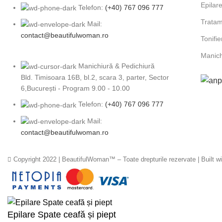
Epilar
Telefon:
(+40) 767 096 777
Tratam
Mail:
contact@beautifulwoman.ro
Tonifi
Manich
Manichiură & Pedichiură
Bld. Timisoara 16B, bl.2, scara 3, parter, Sector
6,București - Program 9.00 - 10.00
Telefon:
(+40) 767 096 777
Mail:
contact@beautifulwoman.ro
Copyright 2022 | BeautifulWoman™ – Toate drepturile rezervate | Built w
Epilare Spate ceafă și piept