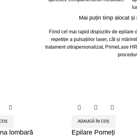
lu
Mai puțin timp alocat și
Fiind cel mai rapid dispozitiv de epilare d
repetiție a pulsațiilor laser, cât și mărimi
tratament ultrapersonalizat, PrimeLase HR
proceduri
 COȘ
ADAUGĂ ÎN COȘ
ona lombară
Epilare Pomeți