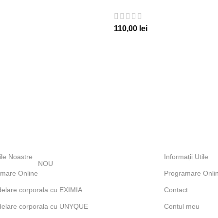
110,00
lei
ile Noastre
Informații Utile
NOU
mare Online
Programare Onli
lare corporala cu EXIMIA
Contact
elare corporala cu UNYQUE
Contul meu