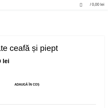
/
0,00
lei
0
te ceafă și piept
0
lei
ADAUGĂ ÎN COȘ